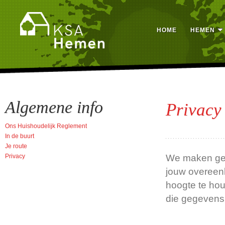
HOME
HEMEN
Algemene info
Privacy
Ons Huishoudelijk Reglement
In de buurt
Je route
Privacy
We maken geb
jouw overeenk
hoogte te ho
die gegeven