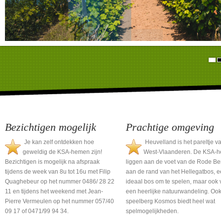
Bezichtigen mogelijk
Prachtige omgeving
Je kan zelf ontdekken hoe
Heuvelland is het pareltje v
geweldig de KSA-hemen zijn!
West-Vlaanderen. De KSA-
Bezichtigen is mogelijk na afspraak
liggen aan de voet van de Rode Be
tijdens de week van 8u tot 16u met Filip
aan de rand van het Hellegatbos, 
Quaghebeur op het nummer 0486/ 28 22
ideaal bos om te spelen, maar ook 
11 en tijdens het weekend met Jean-
een heerlijke natuurwandeling. Oo
Pierre Vermeulen op het nummer 057/40
speelberg Kosmos biedt heel wat
09 17 of 0471/99 94 34.
spelmogelijkheden.