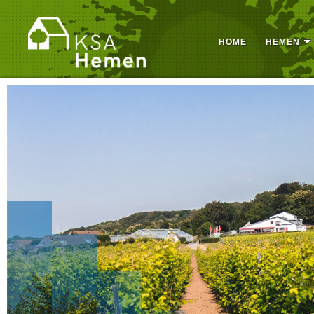
HOME
HEMEN