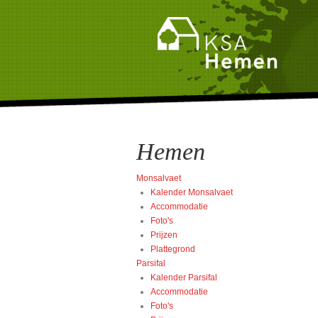
Hemen
Monsalvaet
Kalender Monsalvaet
Accommodatie
Foto's
Prijzen
Plattegrond
Parsifal
Kalender Parsifal
Accommodatie
Foto's