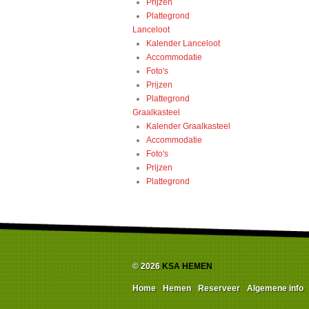
Prijzen
Plattegrond
Lanceloot
Kalender Lanceloot
Accommodatie
Foto's
Prijzen
Plattegrond
Graalkasteel
Kalender Graalkasteel
Accommodatie
Foto's
Prijzen
Plattegrond
© 2026
KSA HEMEN
Home
Hemen
Reserveer
Algemene info