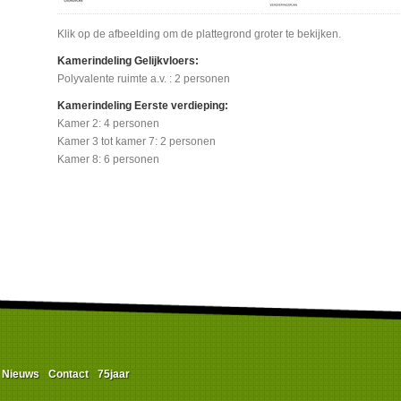
Klik op de afbeelding om de plattegrond groter te bekijken.
Kamerindeling Gelijkvloers:
Polyvalente ruimte a.v. : 2 personen
Kamerindeling Eerste verdieping:
Kamer 2: 4 personen
Kamer 3 tot kamer 7: 2 personen
Kamer 8: 6 personen
Nieuws
Contact
75jaar