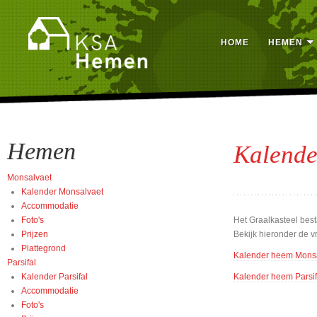
HOME
HEMEN
Hemen
Kalende
Monsalvaet
Kalender Monsalvaet
Accommodatie
Foto's
Het Graalkasteel best
Prijzen
Bekijk hieronder de v
Plattegrond
Kalender heem Mons
Parsifal
Kalender Parsifal
Kalender heem Parsif
Accommodatie
Foto's