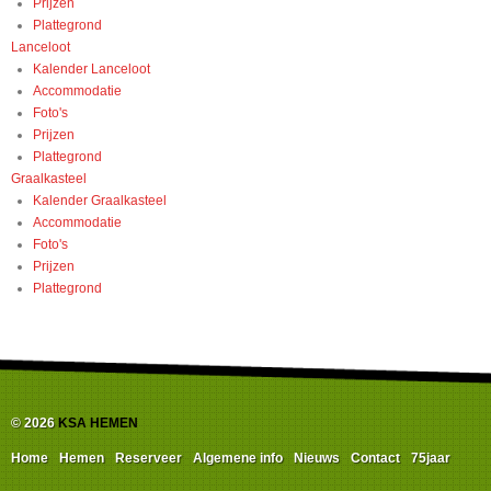
Prijzen
Plattegrond
Lanceloot
Kalender Lanceloot
Accommodatie
Foto's
Prijzen
Plattegrond
Graalkasteel
Kalender Graalkasteel
Accommodatie
Foto's
Prijzen
Plattegrond
© 2026
KSA HEMEN
Home
Hemen
Reserveer
Algemene info
Nieuws
Contact
75jaar