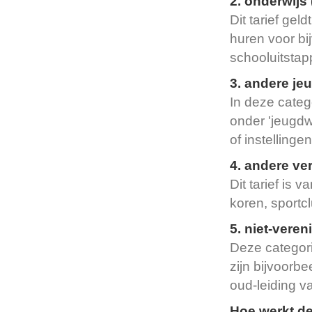
2. onderwijs
Dit tarief gel
huren voor bi
schooluitstap
3. andere je
In deze categ
onder 'jeugdw
of instellinge
4. andere ve
Dit tarief is
koren, sportc
5. niet-veren
Deze categorie
zijn bijvoorb
oud-leiding v
Hoe werkt d