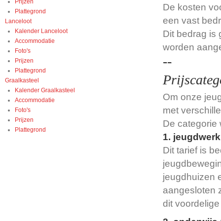
Prijzen
De kosten voo
Plattegrond
een vast bed
Lanceloot
Kalender Lanceloot
Dit bedrag is
Accommodatie
worden aange
Foto's
--
Prijzen
Plattegrond
Prijscateg
Graalkasteel
Kalender Graalkasteel
Om onze jeugd
Accommodatie
met verschill
Foto's
Prijzen
De categorie 
Plattegrond
1. jeugdwerk 
Dit tarief is
jeugdbeweging
jeugdhuizen 
aangesloten z
dit voordelige 