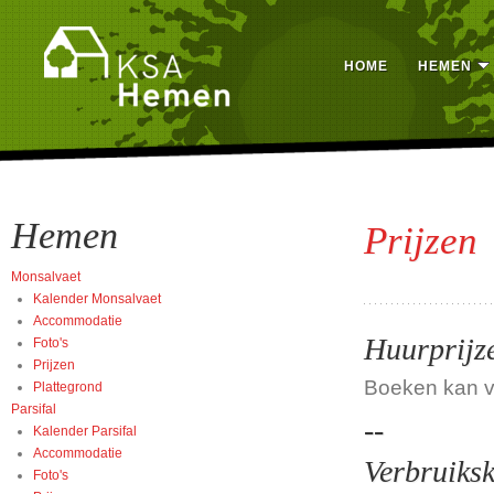
HOME
HEMEN
Hemen
Prijzen
Monsalvaet
Kalender Monsalvaet
Accommodatie
Huurprijz
Foto's
Prijzen
Boeken kan v
Plattegrond
Parsifal
--
Kalender Parsifal
Accommodatie
Verbruiks
Foto's