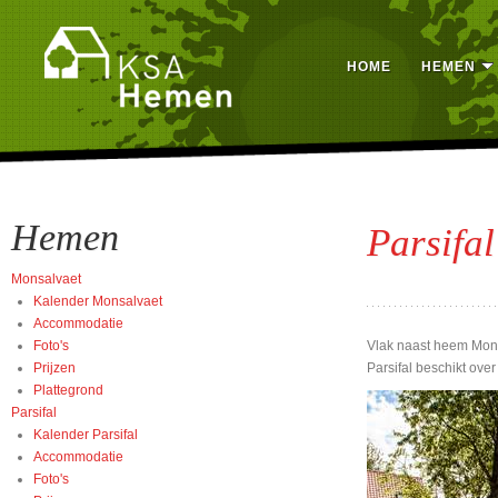
HOME
HEMEN
Hemen
Parsifal
Monsalvaet
Kalender Monsalvaet
Accommodatie
Foto's
Vlak naast heem Monsa
Prijzen
Parsifal beschikt ove
Plattegrond
Parsifal
Kalender Parsifal
Accommodatie
Foto's