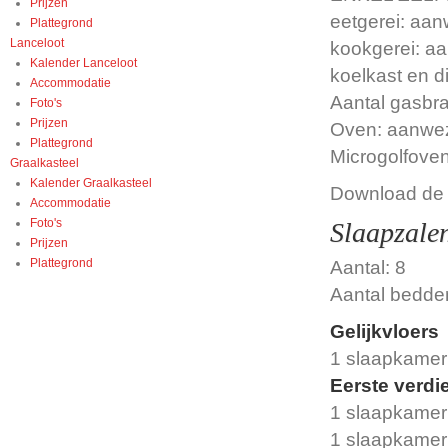
Prijzen
eetgerei: aa
Plattegrond
Lanceloot
kookgerei: a
Kalender Lanceloot
koelkast en d
Accommodatie
Aantal gasbra
Foto's
Prijzen
Oven: aanwe
Plattegrond
Microgolfove
Graalkasteel
Kalender Graalkasteel
Download de 
Accommodatie
Foto's
Slaapzale
Prijzen
Plattegrond
Aantal: 8
Aantal bedde
Gelijkvloers
1 slaapkamer
Eerste verdi
1 slaapkamer
1 slaapkamer