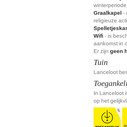
winterperiode
Graalkapel
- 
religieuze act
Spelletjeska
Wifi
- is besc
aankomst in 
Er zijn
geen h
Tuin
Lanceloot bes
Toegankel
In Lanceloot 
op het gelijkv