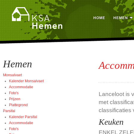
HOME
HEMEN
Hemen
Accomm
Monsalvaet
Kalender Monsalvaet
Accommodatie
Foto's
Lanceloot is 
Prijzen
met classific
Plattegrond
classificaties 
Parsifal
Kalender Parsifal
Keuken
Accommodatie
Foto's
ENKEL ZEL