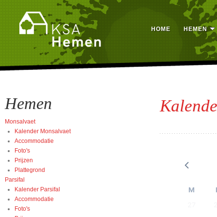
HOME
HEMEN
Hemen
Kalende
Monsalvaet
Kalender Monsalvaet
Accommodatie
Foto's
Prijzen
Plattegrond
Parsifal
Kalender Parsifal
Accommodatie
Foto's